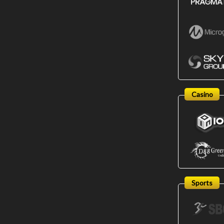
Casino
Sports