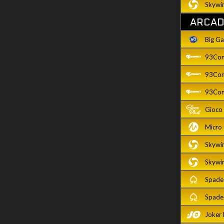
Skywi
ARCAD
Big G
93Con
93Con
93Con
Gioco 
Micro
Skywi
Skywin
Spade
Spade 
Joker 