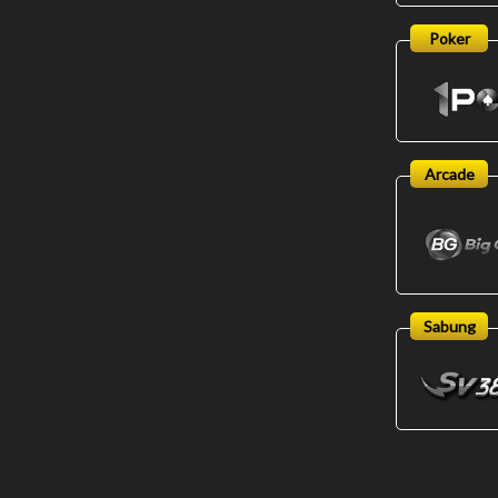
Poker
Arcade
Sabung