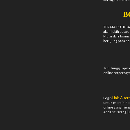
B
TERATAIPUTIH ada
akan lebih besar
Mulai dari bonus
berujung pada be
Jadi, tunggu apal
online terpercaya
Link Alter
Login
untuk meraih ke
online yang meny
Anda sekarang ju