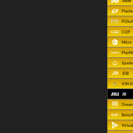
Joker
Playte
PGSof
CQ9
Micro
PlayN
Spade
JDB
ION Sl
Jili
Dream
Betsof
Virtua