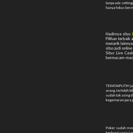
tanpa ada settin
hanya fokus ber
Hadirnya situs
Pilihan terbaik
menarik lainny
situs judi onli
Situs Live Cas
bermacam-macam
TERATAIPUTIH ju
orang, terlebih 
sudah tak asing 
kegemaran para 
Poker sudah menj
berbagai variasi