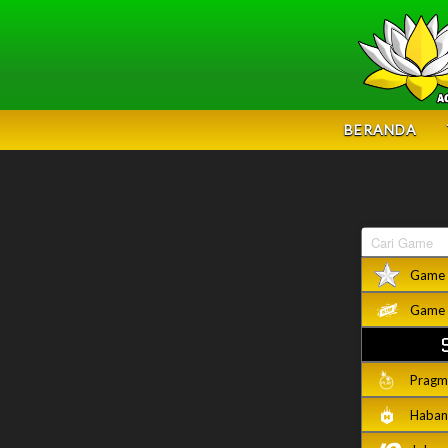
BERANDA
Game 
Game 
Pragma
Haban