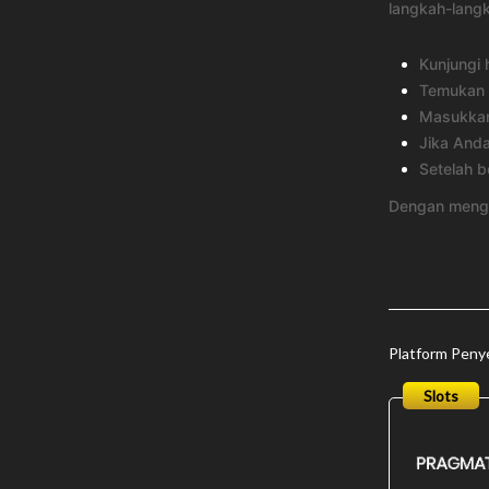
langkah-langk
Kunjungi 
Temukan t
Masukkan
Jika Anda
Setelah b
Dengan mengik
Platform Peny
Slots