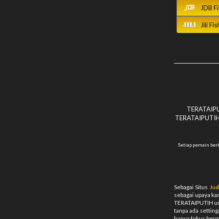
JDB Fi
Jili Fi
TERATAIPU
TERATAIPUTIH m
Setiap pemain ber
Sebagai Situs
Jud
sebagai upaya ka
TERATAIPUTIH unt
tanpa ada settin
hanya fokus ber